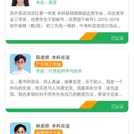
专业：英语
高中英语演讲比赛一等奖 本科获得国家励志奖学金，综合奖学
金三等奖，优秀学生干部称号，优秀团干称号1. 2015-2016
初中家教（数/英） 初三升高一课程，中考时其英语口语从一
般提高到班里中上，高一时，数学全班第一。家长反馈是学生
已认证
最喜欢的家教老师。 2.2015-2015 小升初家教（数/英） 重点
帮一个六年级女生预习学习初一数学英语课程，学生目前还保
持交流，目前已经在香港中文大学（深圳）读本科。 3.2015-
2015 初升高家教（数学） 辅导初三男生预习数学 4..2016-
陈老师 本科在读
2017
广东理工学院
专业：计算机科学与技术
泛，看书和游泳。待人真诚，做事负责，乐于助人。我是一个
外向的女孩，很乐意与人沟通交流。我最喜欢分享，这也是
我。我也希望针对不同学生有自己的教授方法，希望今后多和
家长沟通积极主动学习专业相关技能，而课余时间相对充裕，
已认证
希望可以胜任这份本人女 在读大学生 暑假辅导学生初中数学
物理 主要以基础为主 课余时间也可辅导 收费合理 授课较为灵
活 计算机专业出身 就读于理工院校 。平时爱好广泛，打篮
球，看书和游泳。待人真诚，做事负责，乐于助人。我是一个
林老师 本科在读
外向的女孩，很乐意与人沟通交流。我最喜欢分享，这也是
福建师范大学