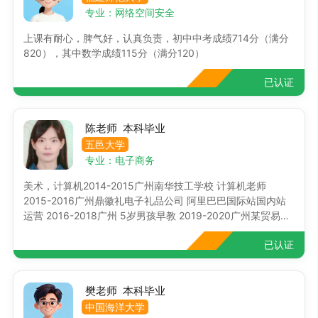
我。我也希望针对不同学生有自己的教授方法，希望今后多和
专业：网络空间安全
家长沟通积极主动学习专业相关技能，而课余时间相对充裕，
上课有耐心，脾气好，认真负责，初中中考成绩714分（满分
希望可以胜任这份家教工作
820），其中数学成绩115分（满分120）
已认证
陈老师 本科毕业
五邑大学
专业：电子商务
美术，计算机2014-2015广州南华技工学校 计算机老师
2015-2016广州鼎徽礼电子礼品公司 阿里巴巴国际站国内站
运营 2016-2018广州 5岁男孩早教 2019-2020广州某贸易公
司老板家 2岁男孩早教 2021-2022广州物业公司老板家9岁四
已认证
年级女生 语数英辅导 2021-2022亚运城运动员二区9岁三年级
男生 语数英辅导 2021-2022越秀东山口 广州七中初一重点班
14岁男生
樊老师 本科毕业
中国海洋大学