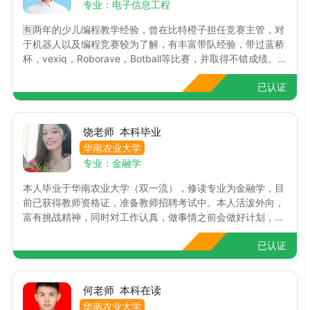
专业：电子信息工程
🈶两年的少儿编程教学经验，曾在比特橙子担任竞赛主管，对
于机器人以及编程竞赛较为了解，有丰富带队经验，带过蓝桥
杯，vexiq，Roborave，Botball等比赛，并取得不错成绩。精
通scratch，ev3，了解vex两年的少儿编程授课经验，教学经
已认证
验丰富，深受家长信赖。
饶老师 本科毕业
华南农业大学
专业：金融学
本人毕业于华南农业大学（双一流），修读专业为金融学，目
前已获得教师资格证，准备教师招聘考试中。本人活泼外向，
富有挑战精神，同时对工作认真，做事情之前会做好计划，并
以结果为导向。本人在校期间因担任班长等班内职务工作尽职
已认证
尽责，获得过院级、校级、县级、市级的“优秀学生干部”称
号，可提供奖状。因成绩优异、校园活动及志愿活动积极主
动，曾获得校三等奖学金。案例①：2015年寒假辅导高一生
物，本人在家教过程中，引导学生通过理解、画图等方式，代
何老师 本科在读
替了传统的死记硬背，从而让学生掌握所学的知识。在这个过
华南农业大学