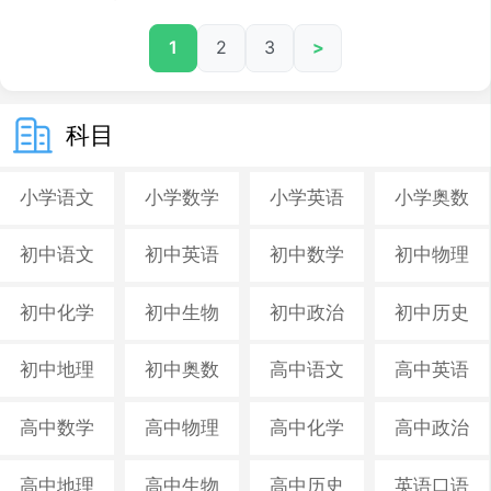
分到75-95分 （中学英语）2010年 辅导阳江一中黄同学，通
过模块单词记忆法，花了半年时间，成绩从40分提高到110。
1
2
3
>
（高中） 辅导艺术生张同学，通过快速理解法，最后三个月高
考，英语成绩从月考50分到高考的100分，成功考进广州美术
学院。
科目
小学语文
小学数学
小学英语
小学奥数
初中语文
初中英语
初中数学
初中物理
初中化学
初中生物
初中政治
初中历史
初中地理
初中奥数
高中语文
高中英语
高中数学
高中物理
高中化学
高中政治
高中地理
高中生物
高中历史
英语口语