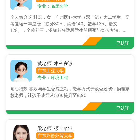
专业：临床医学
个人简介 刘桂宏，女，广州医科大学（双一流）大二学生，高
考复读一年逆袭（提分80+，英语143、数学135、语文
128），全校前三，深知各分数段学生的瓶颈与突破方法。性
格阳光开朗、耐心负责，表达能力强，擅长与不同年龄段孩子
已认证
沟通，覆盖小学至高中全科。 家教经历 1. 曾担任知名培训机
构KET冲刺班助教，负责30余名小学生的课后答疑与专题补
弱，其中15人获KET卓越等级。 2. 带教二1. 曾担任知名培训
机构KET冲刺班助教，负责30余名小学生的课后答疑与专题补
黄老师 本科在读
弱，其中15人获KET卓越等级。 2. 带教二年级全科（语数
广东工业大学
英），孩子英语零基础，从自然拼读+牛津树绘本入手，同时
专业：环境工程
建立每日“作业复盘+习惯打卡”制度；2个月后孩子校内成绩从
耐心细致 喜欢与学生交流互动，教学方式开放做过初中物理家
及格线跃至90+。 3. 辅导三年级女生KET备考，原成绩60-80
教老师，让孩子成绩从5,60提升至8,90
波动，精准定位听力、阅读为弱项，口语为优势；设计“听力
精听三步法”“阅读陷阱题
已认证
梁老师 硕士毕业
广东外语外贸大学