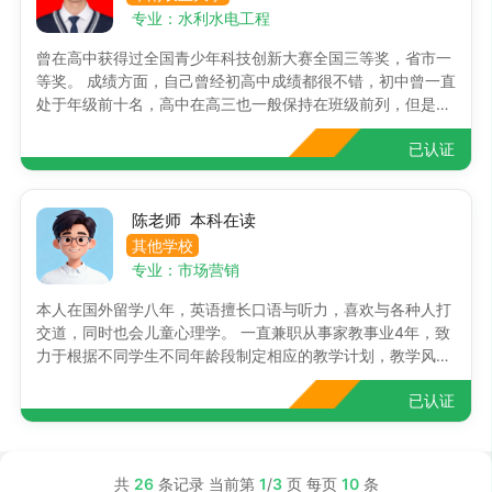
程中，我不仅仅让学生理解掌握了我当时教授的知识，更重要
专业：水利水电工程
的是让他学会如何学习生物这一门课，掌握学习的方法。即使
曾在高中获得过全国青少年科技创新大赛全国三等奖，省市一
我后面没有再教他，但是他掌握了方法，学习起生物来就得心
等奖。 成绩方面，自己曾经初高中成绩都很不错，初中曾一直
应手了。 案例②：2020年上半年辅导小学三年级数学，学生
处于年级前十名，高中在高三也一般保持在班级前列，但是高
属于内向型，成绩不差，但是成绩波动较大，
考发挥失常。 工作方面，我个人对于热爱的事情有很大的内部
已认证
驱动力，个人平时就对心理学比较感兴趣，然后喜欢和孩子相
处，性格温和可亲，我个人老师应该是一种亦师亦友的存在，
并且，教会他知识的同时，应该更关注他的内心发展，这样孩
子才会有更长足的发
陈老师 本科在读
其他学校
专业：市场营销
本人在国外留学八年，英语擅长口语与听力，喜欢与各种人打
交道，同时也会儿童心理学。 一直兼职从事家教事业4年，致
力于根据不同学生不同年龄段制定相应的教学计划，教学风格
偏向于跟学生做各种有趣的互动与交流，让学生能在欢乐的过
已认证
程中学习到英语知识于语法，同时也会与学生进行素质教育与
分享国外各种有趣的只是，让学生得到一个全方面的提高。
(小学英语）2018年 辅导佛山外语国际学校，广州第二小学等
小学的学生，通过兴趣教育法，平均英语成绩都可以从40-60
共
26
条记录 当前第
1
/
3
页 每页
10
条