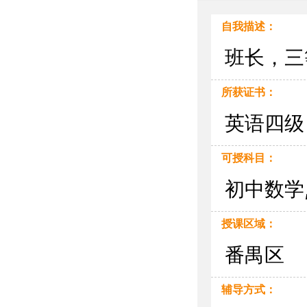
自我描述：
班长，三
所获证书：
英语四级
可授科目：
初中数学,
授课区域：
番禺区
辅导方式：