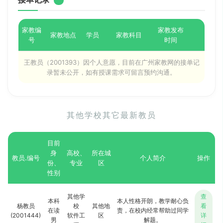
家教编
家教发布
家教地点
学员
家教科目
号
时间
王教员（2001393）因个人意愿，目前在广州家教网的接单记
录暂未公开，如有授课需求可留言预约沟通。
其他学校其它最新教员
目前
身
高校、
所在城
教员.编号
个人简介
操作
份、
专业
区
性别
其他学
查
本科
本人性格开朗，教学耐心负
杨教员
校
其他地
看
在读
责，在校内经常帮助过同学
(2001444)
软件工
区
详
男
解题。