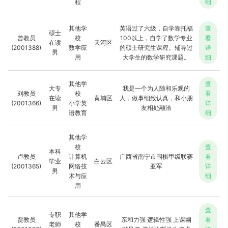
程
细
其他学
英语过了六级，自学靠托福
查
硕士
曾教员
校
100以上，自学了数学专业
看
在读
天河区
(2001388)
数学应
的硕士研究生课程。辅导过
详
男
用
大学生的数学研究课题。
细
其他学
查
大专
我是一个为人随和乐观的
刘教员
校
看
在读
黄埔区
人，做事细致认真，和小朋
(2001366)
小学英
详
男
友相处融洽
语教育
细
其他学
校
查
本科
卢教员
计算机
广西省南宁市围棋甲级联赛
看
毕业
白云区
(2001365)
网络技
亚军
详
男
术与应
细
用
查
专职
其他学
贾教员
亲和力强 逻辑性强 上课幽
看
老师
校
番禺区