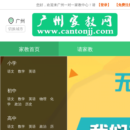
您好，欢迎来广州一对一家教中心！请
【登录】
【免费注
广州
切换城市
家教首页
请家教
小学
语文
数学
英语
初中
语文
数学
英语
物理
化
学
政治
历史
高中
语文
数学
英语
政治
历