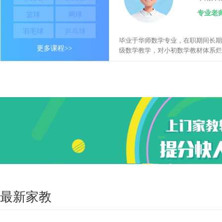
（包括基础薄弱及有特殊需求的学生
专业老
篮球
网球
能力，致力于让每位学生获得实质性
羽毛球
乒乓球
毕业于华师数学专业，在职期间长期
更多课程
>>
级数学教学，对小初数学教材体系烂
精通4 - 6年级知识板块与毕业考点
识重难点与学生常见误区。
最新家教