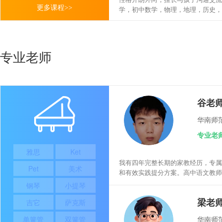
更多课程
>>
学，初中数学，物理，地理，历史，
理教学
专业老师
谷老
华南师
专业老
雅思
Ket
我有四年完整长期的家教经历，专属
Pet
美术
和有效实践提分方案。高中语文教师
中小学基础知识扎实，同时具备法学
钢琴
小提琴
维和批判性思维，不只是死记硬背，
梁老
吉它
萨克斯
学习逻辑。善于利用与学生年龄相近
力强，建立信任。秉持“因材施教”与
单簧管
双簧管
华南师
教学风格偏风趣温和，宽严相济。具