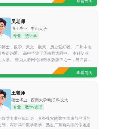
查看简历
吴老师
博士毕业 · 中山大学
专业：统计学
学博士，数学、天文、航天、历史爱好者。 广州本地
可粤语沟通。 高中毕业于华南师大附中。 本科毕业
教网论坛数学版版主之一，与许多现
中教师仍有交流，也为部分教辅机构编写考试题目解
熟悉高中教学内容、考点、命题方式。 为人耐心负
查看简历
擅长深入浅出讲解问题，也有丰富知识可教授拓展内
根据学生具体情况定制教学方案。 本科同学，教授
数学、概率论与数理统计，使其考研成功。 本科同
王老师
教授多变量统计，使其考研成功。
硕士毕业 · 西南大学/电子科技大
专业：数学/管理
为数学专业科班出身，具备扎实的数学功底与严谨的
思维，深耕高中数学教学，熟悉广东新高考的命题思