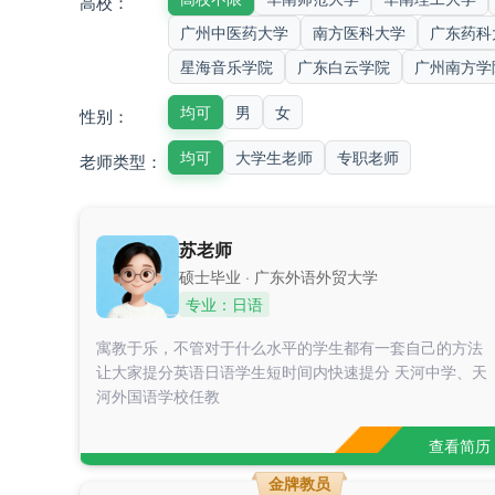
高校：
广州中医药大学
南方医科大学
广东药科
星海音乐学院
广东白云学院
广州南方学
均可
男
女
性别：
均可
大学生老师
专职老师
老师类型：
苏老师
硕士毕业 · 广东外语外贸大学
专业：日语
寓教于乐，不管对于什么水平的学生都有一套自己的方法
让大家提分英语日语学生短时间内快速提分 天河中学、天
河外国语学校任教
查看简历
金牌教员