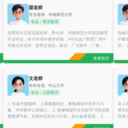
通的能力，致力于让每位学生获得实质性的进步。核心优
梁老师
势 重视基础与方法，中小学学科基础知识扎实。 语言逻
专业老师 · 华南师范大学
辑性强、理性、务实、真诚。 具备基本素质与专业素养。
专业：英语教育
高考成绩：2022年湖南应届生，全国新高考I卷，湖南省
自主命题，难度级别高，属于平衡型选手，基础知识部分
优秀班主任英语梁老师，男43岁，华南师范大学英语教育
性格
底子牢，跨学科学习能力（说明） 语文：119 分，数学：
专业毕业，有15年初中教学经验，4年在金广附带广州中
中数
91分（中高水平），英语：127分，历史：76分，地理：
考重点毕业班。曾带过省实，执信，广大附中，广雅，省
历： 
95分，政治：87分。总分：595分，全省排名：历史类全
实天河学校，广州中学等学校的学生，成绩显著，均稳居
时长4
省前1
学校前列。擅长学生的拓展和拔高，课堂气氛活跃，教学
学，累
查看简历
风趣幽默，有耐心，有方法，讲解形象易懂，熟悉中考考
学高一
点考纲;有自编《中考英语语法大纲》和《同步单元总
-20
结》，能根据不同程度的学生针对性强化训练和提高。
202
文老师
本科在读 · 中山大学
专业：口腔医学
1. 性格开朗随和，上课氛围轻松，重视调动学生学习兴
本人高
趣，对待教学认真细心。 2. 能够根据学生实际学习情况调
擅长
整授课节奏，定制对应的学习计划，提分效果直观。 3. 耐
高考
心善于沟通，愿意倾听学生想法，引导学生养成独立思
余时