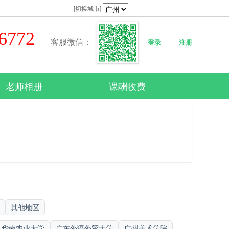
[切换城市]
76772
客服微信：
登录
注册
老师相册
课酬收费
其他地区
华南农业大学
广东外语外贸大学
广州美术学院