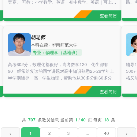
KET。我每周给他安排三次课，听力部分就用剑桥官
竞赛。 可教：小学数学、英语，初中数学、英语｜可上门
路、
/ 线上授课 主打鼓励式教育，用孩子喜欢的方式教学，善
擅长
于找准孩子听不懂知识点的根源，耐心拆解难点，正向引
帮其
查看简历
导，减少畏难情绪，打好基础、培养学习兴趣，可试课磨
题型
合节奏。2022年8月，番禺区小学三年级英语，期末考试
解题
学员从58分上升至88分
耐心
胡老师
基础
本科在读 · 华南师范大学
薄弱
专业：物理学（基地班）
态焦
点，
高考602分，数理化都很好，高考数学120，化生都有
辅导
范答
90，经常给复读的同学讲题对高中知识熟悉25-26学年上
50
辅导
半学期辅导一高一学生物理，帮助他从30多分到60多分
格又
升，
大教
同学
学生
查看简历
实现
附中
堂把
补差提
共
707
条教员信息 当前第
1
/
40
页 每页
18
条
4 
稳定
<
1
2
3
...
40
>