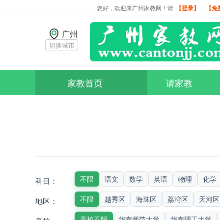
您好，欢迎来广州家教网！请
【登录】
【免
广州
切换城市
家教首页
请家教
不限
语文
数学
英语
物理
化学
科目：
不限
越秀区
海珠区
荔湾区
天河区
地区：
高校不限
华南师范大学
华南理工大学