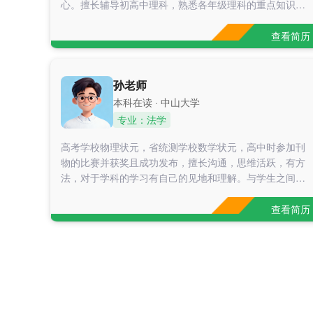
心。擅长辅导初高中理科，熟悉各年级理科的重点知识，
掌握初高中各个不同模块知识的做题方法，对中考及高考
都有一定的把握。善于与孩子沟通，能够发现孩子的优点
查看简历
及薄弱的地方。善于引导孩子每道题对应的逻辑，养成举
一反三的能力，对孩子严宽并济①2026.1.15-2026.2.8 辅
导高中数学：学生基础很差，因此我帮助学生从最简单那
孙老师
分的板块各种题型对应的解题技巧说明了，拓展二级结论
本科在读 · 中山大学
以及考场我自己的一套应试法，从原来的20多分提升到了
专业：法学
七十多分 ②2026.3.14-2026.5.30 辅导高三化学：学生基
础中等，因此我帮助学生在常考的化学方程式中查漏补
高考学校物理状元，省统测学校数学状元，高中时参加刊
缺，考试的大题也进行了专项拔高，例如同分异构体用我
物的比赛并获奖且成功发布，擅长沟通，思维活跃，有方
自己独创的方法迎刃而解。最终分数能
法，对于学科的学习有自己的见地和理解。与学生之间能
够良好沟通，有家教经验，且有成效。对每一个学生都会
制定不同的学习方案。2025年，共计帮助，初二学员，物
查看简历
理从40~80的突破，初二学员，数学从班级倒数到班级中
上游的突破，小学三年级学员，作文多次被老师褒奖并展
示给同学