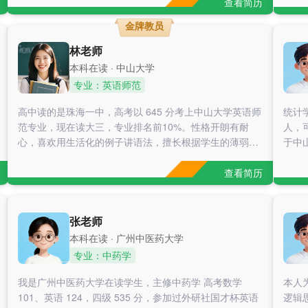
考、自主学习的习惯。 暑假带过初二数学，学生成绩从70
查看简历
分提升到90+； 寒假辅导初三数学，学生开学考试冲进年
金牌教员
级前列； 有雅思，托福口语陪练，帮助学生从雅思4.5分
口语提升到5.5
林老师
本科在读 · 中山大学
专业：英语师范
高中读的是珠海一中，高考以 645 分考上中山大学英语师
统计
范专业，现在读大三，专业排名前10%。性格开朗有耐
人，
心，喜欢用生活化的例子讲语法，擅长根据学生的薄弱点
于中山大学。 曾为人
制定针对性的学习计划，带过的学生都说我讲题思路特别
役高
清晰。平时特别留意广州中高考英语的考情，这两年把近
析，
查看简历
五年的广州中高考英语真题都研究透了，像语法填空、阅
责，
读理解这些题型的出题规律都摸得比较清楚。（1）2024
容，可
年 7-8 月，在广州天河区带过一名初二学生，他英语基础
高等
张老师
比较薄弱，尤其是时态和从句总是弄错。我先给他梳理了
学，
本科在读 · 广州中医药大学
初中英语的语法体系，每天布置 15 分钟的语法小练习，
专业：中药学
还结合广州中考真题讲考点。开学后他第一次月考英语就
从 72 分涨到了 98 分，现在能独立分析复合句了。 （2）
我是广州中医药大学在读学生，主修中药学 高考数学
本人
2024 年 10-12 月，线上辅导一名深圳的五年级学生备考
101、英语 124，四级 535 分，参加过外研社国才杯英语
逻辑