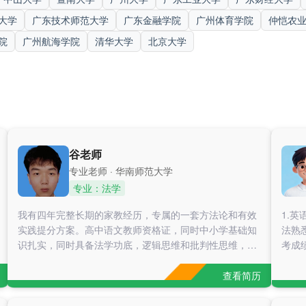
大学
广东技术师范大学
广东金融学院
广州体育学院
仲恺农
院
广州航海学院
清华大学
北京大学
谷老师
专业老师 · 华南师范大学
专业：法学
我有四年完整长期的家教经历，专属的一套方法论和有效
1.英语
实践提分方案。高中语文教师资格证，同时中小学基础知
法熟
识扎实，同时具备法学功底，逻辑思维和批判性思维，不
考成
只是死记硬背，更会培养小孩学习逻辑。善于利用与学生
年龄相近的优势，亲和力强，建立信任。秉持“因材施
查看简历
教”与专业一体化，教学风格偏风趣温和，宽严相济。具备
与各类学生（包括基础薄弱及有特殊需求的学生）良好沟