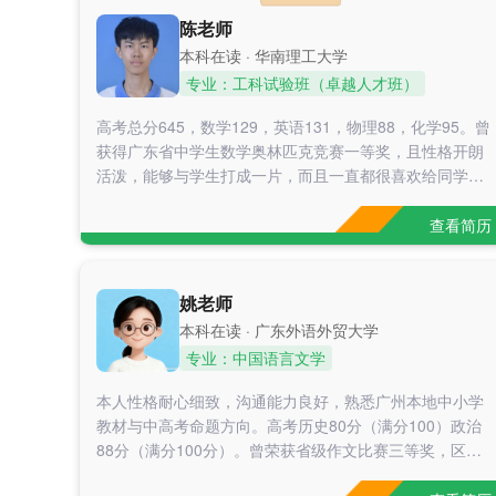
陈老师
本科在读 · 华南理工大学
专业：工科试验班（卓越人才班）
高考总分645，数学129，英语131，物理88，化学95。曾
获得广东省中学生数学奥林匹克竞赛一等奖，且性格开朗
活泼，能够与学生打成一片，而且一直都很喜欢给同学讲
题，对于解题方法技巧有自己的独特方法，并且能够根据
不同学生的情况因材施教。曾经在暑假给一位高一学生辅
查看简历
导数学物理，该学生反馈进步很大，在高二下期末考试中
数学由八十多进步到一百多，物理考了八十多分。
姚老师
本科在读 · 广东外语外贸大学
专业：中国语言文学
本人性格耐心细致，沟通能力良好，熟悉广州本地中小学
教材与中高考命题方向。高考历史80分（满分100）政治
88分（满分100分）。曾荣获省级作文比赛三等奖，区级
作文比赛三等奖。擅长梳理文科知识点、讲解答题思路，