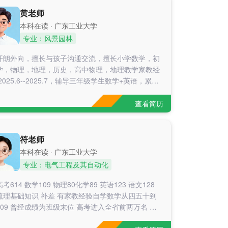
黄老师
本科在读 · 广东工业大学
专业：风景园林
开朗外向，擅长与孩子沟通交流，擅长小学数学，初
学，物理，地理，历史，高中物理，地理教学家教经
2025.6--2025.7，辅导三年级学生数学+英语，累计
h*16＝64h 2025.6--2025.8，辅导五年级学生数
积时长2h*22＝44h 2025.10--2026.1，辅导执信中
查看简历
学生物理，累计辅导时长2h*28＝56h 2025.11-
25.12，辅导一年级学生数学，累计时长3h*15＝45h
6.3--2026.5，辅导执信中学高
符老师
本科在读 · 广东工业大学
专业：电气工程及其自动化
考614 数学109 物理80化学89 英语123 语文128
梳理基础知识 补差 有家教经验自学数学从四五十到
109 曾经成绩为班级末位 高考进入全省前两万名 课
间常帮助同学解惑