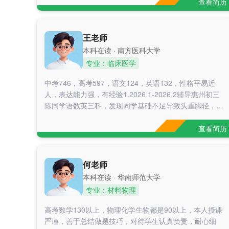
能够根据学生学情定制专属学习计划，引导学生建立良好
查看简历
的学习习惯，对待学生认真负责，善于调动孩子的学习积
极性。具备扎实的文化课基础，熟悉初高中历史、语文等
学科的考点体系，能够针对性为学生查漏补缺，帮助学生
王老师
理清知识框架，夯实课内基础，提升做题得分能力。
本科在读 · 南方医科大学
专业：临床医学
中考746，高考597，语文124，英语132，性格平易近
人，表达能力强，有经验1.2026.1-2026.2辅导惠州初三
陈同学语数英三科，发现同学基础不足导致头重脚轻，于
是通过带领同学回顾课本，夯实基础，如深度理解数学课
本的例题，实现教考衔接，三科提分接近100 2.2025.6-
查看简历
2025.9辅导梅州高三肖同学周末两次课，三个月的时间，
主要带领攻克作文难题，理解作文题意，深度挖掘出题人
的思考，回应时代潮流，写出高质作文，语文从90+分提
何老师
高到110+ 3.2025.7-2
本科在读 · 华南师范大学
专业：材料物理
高考数学130以上，物理化学生物都是90以上，本人授课
严谨，善于总结做题技巧，对待学生认真负责，耐心细