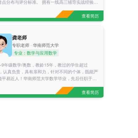
考点分布与评分标准。 拥有一线高三辅导实战经验，
针对不同基础的学生定制学习方案：基础薄弱的学生
夯实课本概念、搭建完整知识框架；中等生帮其总结
查看简历
通法、突破易错瓶颈；冲刺阶段学生帮其梳理压轴题
逻辑、提升解题速度与正确率。 教学态度严谨负责、
细致，善于和学生沟通，注重培养学生的数周同学：
龚老师
薄弱提分（一模45分→高考88分） 高三学生，基础
专职老师 · 华南师范大学
，公式记混、基础题型不会做，一模数学仅45分，心
专业：数学与应用数学
虑。授课中摒弃题海战术，从零梳理课本核心知识
梳理集合、函数、数列、立体几何基础必考题型，规
1-9年级数学/奥数，教龄15年，教过的学生超过
题步骤，逐个扫清知识漏洞。经过4个月系统一对一
0+，认真负责，具有亲和力，针对不同的个体，既能严
，学生基础完全夯实，基础题、中档题正确率大幅提
能平易近人！华南师范大学数学毕业，先后任职于学
最终高考数学稳定提分至88分，顺利达标本科线。 李
育、学而思培优，累计授课学生超 200 人，擅长根据
：中等生突破瓶颈（90
性格、基础定制教学方案。曾辅导多名初高中后进生
查看简历
大幅提分，多名小学学生通过奥数冲刺成功考入华师
、南沙外国语等优质中学。从业多年兼顾亲和力与课
控力，熟悉中小学完整知识体系，擅长一、初中数学
分案例 石基三中初一男生，初始数学 70 分，经 3-
个月一对一针对性辅导，成绩提升至 93 分，后续分数
，学习状态明显改善。 石基三中初一男生，基础薄弱