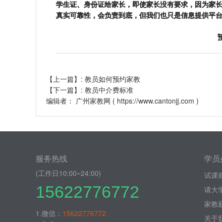
学生证、身份证给家长，即使家长没有要求，因为家
真实可靠性，会负责到底，但我们也只是信息提供平
【上一篇】:
教员如何预约家教
【下一篇】:
教员中介费标准
编辑者：
广州家教网
(
https://www.cantonjj.com
)
服务热线
学员
(工作日10:00~24:00)
试课
15622776772
请大
家教
1.微信：
15622776772
关于