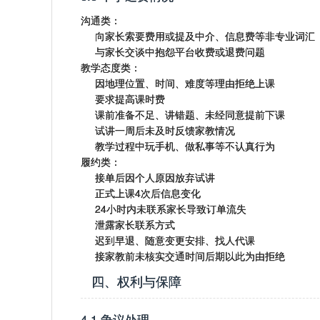
沟通类：
向家长索要费用或提及中介、信息费等非专业词汇
与家长交谈中抱怨平台收费或退费问题
教学态度类：
因地理位置、时间、难度等理由拒绝上课
要求提高课时费
课前准备不足、讲错题、未经同意提前下课
试讲一周后未及时反馈家教情况
教学过程中玩手机、做私事等不认真行为
履约类：
接单后因个人原因放弃试讲
正式上课4次后信息变化
24小时内未联系家长导致订单流失
泄露家长联系方式
迟到早退、随意变更安排、找人代课
接家教前未核实交通时间后期以此为由拒绝
四、权利与保障
4.1 争议处理