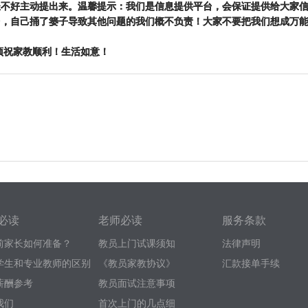
长不好主动提出来。温馨提示：我们是信息提供平台，会保证提供给大家
台，自己捅了篓子导致其他问题的我们概不负责！大家不要把我们想成万
预祝家教顺利！生活如意！
必读
老师必读
服务条款
前家长如何准备？
教员上门试课须知
法律声明
学生和专业教师的区别
《教员家教协议》
汇款接单手续
薪酬参考
教员面试注意事项
我们
首次上门的几点细