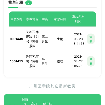
接单记录
2
家教发布
家教编号
家教地点
学员
家教科目
时间
天河区.华
2021-
观路1391
高二
查
1001449
生物
08-23
号华南御
男生
看
16:41:36
景园
天河区.岑
2021-
高二
查
1001455
村华南御
物理
08-27
男生
看
景园
11:56:50
广州医学院其它最新教员
目前
身
高校、
所在城