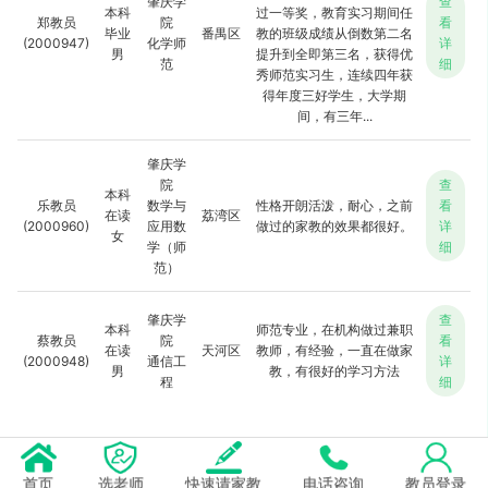
肇庆学
查
本科
过一等奖，教育实习期间任
郑教员
院
看
毕业
番禺区
教的班级成绩从倒数第二名
(2000947)
化学师
详
男
提升到全即第三名，获得优
范
细
秀师范实习生，连续四年获
得年度三好学生，大学期
间，有三年...
肇庆学
院
查
本科
乐教员
数学与
性格开朗活泼，耐心，之前
看
在读
荔湾区
(2000960)
应用数
做过的家教的效果都很好。
详
女
学（师
细
范）
肇庆学
查
本科
师范专业，在机构做过兼职
蔡教员
院
看
在读
天河区
教师，有经验，一直在做家
(2000948)
通信工
详
男
教，有很好的学习方法
程
细
首页
选老师
快速请家教
电话咨询
教员登录