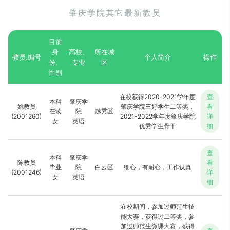
肇庆学院其它最新教员
目前
身
高校、
所在城
教员.编号
个人简介
操作
份、
专业
区
性别
在校获得2020-2021学年度
查
本科
肇庆学
姚教员
肇庆学院三好学生二等奖，
看
在读
院
越秀区
(2001260)
2021-2022学年度肇庆学院
详
女
英语
优秀学生骨干
细
查
本科
肇庆学
陈教员
看
毕业
院
白云区
细心，有耐心，工作认真
(2001246)
详
女
英语
细
在校期间，参加过师范生技
能大赛，获得过二等奖，参
加过师范生微课大赛，获得