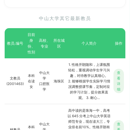
中山大学其它最新教员
目前
身
高校、
所在城
教员.编号
个人简介
操作
份、
专业
区
性别
1. 性格开朗随和，上课氛围
轻松，重视调动学生学习兴
中山大
查
本科
趣，对待教学认真细心。
文教员
学
看
在读
海珠区
2. 能够根据学生实际学习情
(2001463)
口腔医
详
女
况调整授课节奏，定制对应
学
细
的学习计划，提分效果直
观。 3. 耐心...
高中读的是珠海一中，高考
以 645 分考上中山大学英语
师范专业，现在读大三，专
中山大
查
本科
业排名前10%。性格开朗有
林教员
学
看