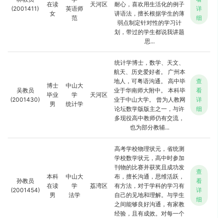
在读
天河区
耐心，喜欢用生活化的例子
(2001411)
英语师
详
女
讲语法，擅长根据学生的薄
范
细
弱点制定针对性的学习计
划，带过的学生都说我讲题
思...
统计学博士，数学、天文、
航天、历史爱好者。 广州本
地人，可粤语沟通。 高中毕
查
博士
中山大
吴教员
业于华南师大附中。 本科毕
看
毕业
学
天河区
(2001430)
业于中山大学。 曾为人教网
详
男
统计学
论坛数学版版主之一，与许
细
多现役高中教师仍有交流，
也为部分教辅...
高考学校物理状元，省统测
学校数学状元，高中时参加
刊物的比赛并获奖且成功发
查
本科
中山大
布，擅长沟通，思维活跃，
孙教员
看
在读
学
荔湾区
有方法，对于学科的学习有
(2001454)
详
男
法学
自己的见地和理解。与学生
细
之间能够良好沟通，有家教
经验，且有成效。对每一个