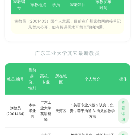
家教编
家教发布
家教地点
学员
家教科目
号
时间
黄教员（2001403）因个人意愿，目前在广州家教网的接单记
录暂未公开，如有授课需求可留言预约沟通。
广东工业大学其它最新教员
目前
身
高校、
所在城
教员.编号
个人简介
操作
份、
专业
区
性别
广东工
查
本科
1.英语专业八级 2 认真，负
刘教员
业大学
看
毕业
天河区
责，善于沟通 3. 有效的教学
(2001464)
英语翻
详
男
方法
译
细