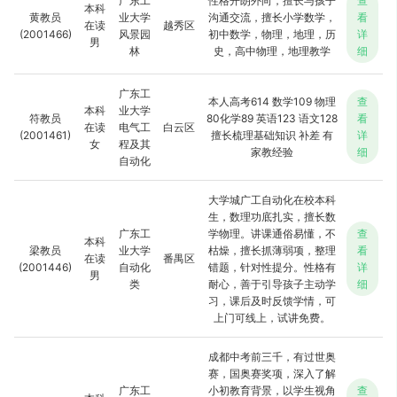
广东工
性格开朗外向，擅长与孩子
查
本科
黄教员
业大学
沟通交流，擅长小学数学，
看
在读
越秀区
(2001466)
风景园
初中数学，物理，地理，历
详
男
林
史，高中物理，地理教学
细
广东工
本人高考614 数学109 物理
查
本科
业大学
符教员
80化学89 英语123 语文128
看
在读
电气工
白云区
(2001461)
擅长梳理基础知识 补差 有
详
女
程及其
家教经验
细
自动化
大学城广工自动化在校本科
生，数理功底扎实，擅长数
广东工
学物理。讲课通俗易懂，不
查
本科
梁教员
业大学
枯燥，擅长抓薄弱项，整理
看
在读
番禺区
(2001446)
自动化
错题，针对性提分。性格有
详
男
类
耐心，善于引导孩子主动学
细
习，课后及时反馈学情，可
上门可线上，试讲免费。
成都中考前三千，有过世奥
赛，国奥赛奖项，深入了解
广东工
小初教育背景，以学生视角
查