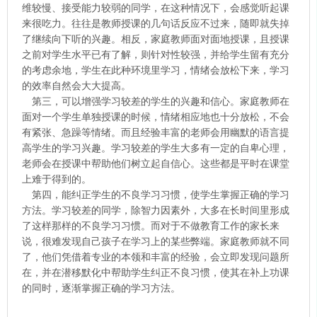
维较慢、接受能力较弱的同学，在这种情况下，会感觉听起课
来很吃力。往往是教师授课的几句话反应不过来，随即就失掉
了继续向下听的兴趣。相反，家庭教师面对面地授课，且授课
之前对学生水平已有了解，则针对性较强，并给学生留有充分
的考虑余地，学生在此种环境里学习，情绪会放松下来，学习
的效率自然会大大提高。
第三，可以增强学习较差的学生的兴趣和信心。家庭教师在
面对一个学生单独授课的时候，情绪相应地也十分放松，不会
有紧张、急躁等情绪。而且经验丰富的老师会用幽默的语言提
高学生的学习兴趣。学习较差的学生大多有一定的自卑心理，
老师会在授课中帮助他们树立起自信心。这些都是平时在课堂
上难于得到的。
第四，能纠正学生的不良学习习惯，使学生掌握正确的学习
方法。学习较差的同学，除智力因素外，大多在长时间里形成
了这样那样的不良学习习惯。而对于不做教育工作的家长来
说，很难发现自己孩子在学习上的某些弊端。家庭教师就不同
了，他们凭借着专业的本领和丰富的经验，会立即发现问题所
在，并在潜移默化中帮助学生纠正不良习惯，使其在补上功课
的同时，逐渐掌握正确的学习方法。