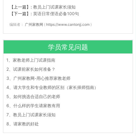
【上一篇】:
教员上门试课家长须知
【下一篇】:
英语日常俚语必备100句
编辑者：
广州家教网
(
https://www.cantonjj.com
)
学员常见问题
1、
家教老师上门试课指南
2、
试课前家长如何准备？
3、
广州家教网-用心推荐家教老师
4、
请大学生和专业教师的区别（家长择师指南）
5、
如何挑选合适自己的老师
6、
什么样的学生请家教有用
7、
教员上门试课家长须知
8、
请家教的好处