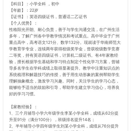
【
科目
】：小学全科 ，初中
【
年龄
】：22岁
【
证书
】：英语四级证书，普通话二乙证书
【
个人优势
】：
性格阳光开朗、耐心负责，善于与学生沟通交流，在广州生活
多年，了解广州各中学教学情况和考试重点。高中毕业于广州
重点高中，高考语文121分、数学132分。现就读于华南师范大
学教育学专业，连续两年获得校级奖学金，曾获校级数学竞赛
二等奖，持有英语四级证书，计算机二级证书。有4年家教经
验，擅长根据学生基础和学习特点制定个性化学习方案，曾辅
导多名学生在学科成绩上取得显著提升。教学中注重知识点的
系统梳理和解题技巧的传授，善于用生动形象的案例帮助学生
理解抽象概念，激发学习兴趣。同时，关注学生的学习心态，
能够给予适当的鼓励和引导，帮助学生建立学习信心，培养良
好的学习习惯。
【
家教经验
】：
1、三个月辅导小学六年级学生李某小学全科，成绩从62分提
升至91分（满分100分），班级排名提升14名；
2、半年辅导小学四年级学生刘某小学全科，成绩从76分提升