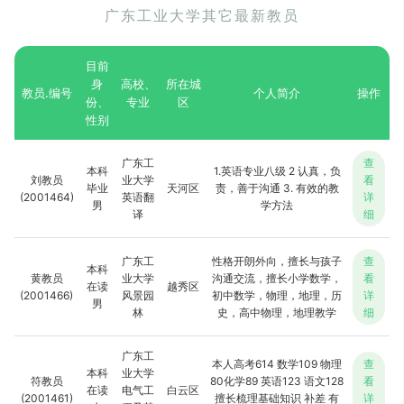
广东工业大学其它最新教员
目前
身
高校、
所在城
教员.编号
个人简介
操作
份、
专业
区
性别
广东工
查
本科
1.英语专业八级 2 认真，负
刘教员
业大学
看
毕业
天河区
责，善于沟通 3. 有效的教
(2001464)
英语翻
详
男
学方法
译
细
广东工
性格开朗外向，擅长与孩子
查
本科
黄教员
业大学
沟通交流，擅长小学数学，
看
在读
越秀区
(2001466)
风景园
初中数学，物理，地理，历
详
男
林
史，高中物理，地理教学
细
广东工
本人高考614 数学109 物理
查
本科
业大学
符教员
80化学89 英语123 语文128
看
在读
电气工
白云区
(2001461)
擅长梳理基础知识 补差 有
详